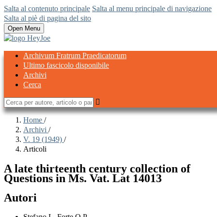
Salta al contenuto principale
Salta al menu principale di navigazione
Salta al piè di pagina del sito
Open Menu
Archivum Fratrum Praedicatorum
Ultimo fascicolo disponibile
Archivi
Cerca
Home
/
Archivi
/
V. 19 (1949)
/
Articoli
A late thirteenth century collection of
Questions in Ms. Vat. Lat 14013
Autori
Stefano L. Forte O.P.