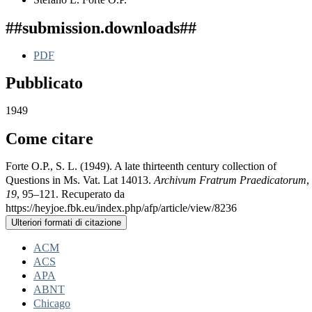
##submission.downloads##
PDF
Pubblicato
1949
Come citare
Forte O.P., S. L. (1949). A late thirteenth century collection of
Questions in Ms. Vat. Lat 14013.
Archivum Fratrum Praedicatorum
,
19
, 95–121. Recuperato da
https://heyjoe.fbk.eu/index.php/afp/article/view/8236
Ulteriori formati di citazione
ACM
ACS
APA
ABNT
Chicago