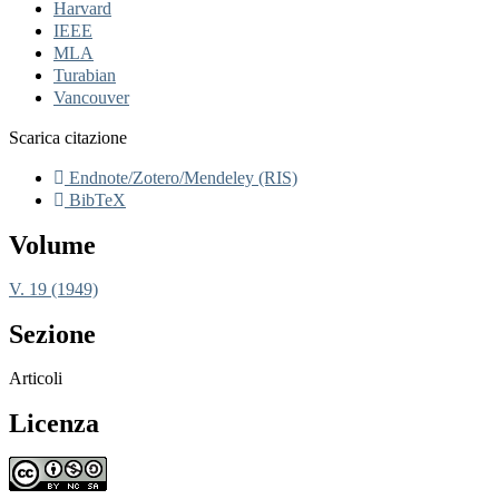
Harvard
IEEE
MLA
Turabian
Vancouver
Scarica citazione
Endnote/Zotero/Mendeley (RIS)
BibTeX
Volume
V. 19 (1949)
Sezione
Articoli
Licenza