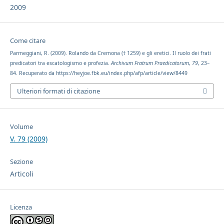
2009
Come citare
Parmeggiani, R. (2009). Rolando da Cremona († 1259) e gli eretici. Il ruolo dei frati
predicatori tra escatologismo e profezia.
Archivum Fratrum Praedicatorum
,
79
, 23–
84. Recuperato da https://heyjoe.fbk.eu/index.php/afp/article/view/8449
Ulteriori formati di citazione
Volume
V. 79 (2009)
Sezione
Articoli
Licenza