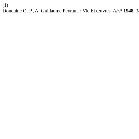
(1)
Dondaine O. P., A. Guillaume Peyraut. : Vie Et œuvres.
AFP
1948
,
1