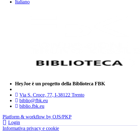
Italiano
HeyJoe è un progetto della Biblioteca FBK
Via S. Croce, 77, I-38122 Trento
biblio@fbk.eu
biblio.fbk.eu
Platform & workflow by OJS/PKP
Login
Informativa privacy e cookie
- FBK | Fondazione Bruno Kessler —
tutti i diritti riservati © 2022