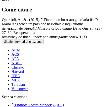
Come citare
Quercioli, A., & . (2015). ".Finora non ho osato guardarla fiso":
Mario Angheben tra passione nazionale e inquietudine
generazionale.
Annali / Museo Storico Italiano Della Guerra
, (23),
27–39. Recuperato da
https://heyjoe.fbk.eu/index.php/amusig/article/view/1133
Ulteriori formati di citazione
ACM
ACS
APA
ABNT
Chicago
Harvard
IEEE
MLA
Turabian
Vancouver
Scarica citazione
Endnote/Zotero/Mendeley (RIS)