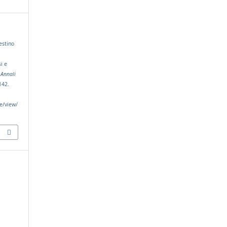
estino
i e
.
Annali
142.
le/view/