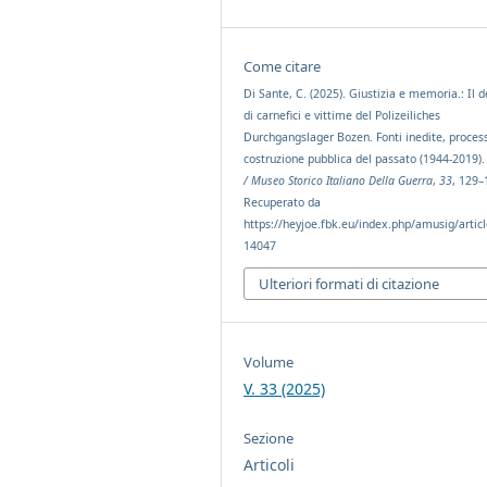
Come citare
Di Sante, C. (2025). Giustizia e memoria.: Il d
di carnefici e vittime del Polizeiliches
Durchgangslager Bozen. Fonti inedite, process
costruzione pubblica del passato (1944-2019)
/ Museo Storico Italiano Della Guerra
,
33
, 129–
Recuperato da
https://heyjoe.fbk.eu/index.php/amusig/artic
14047
Ulteriori formati di citazione
Volume
V. 33 (2025)
Sezione
Articoli