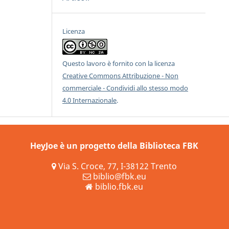
Licenza
Questo lavoro è fornito con la licenza
Creative Commons Attribuzione - Non
commerciale - Condividi allo stesso modo
4.0 Internazionale
.
HeyJoe è un progetto della Biblioteca FBK
Via S. Croce, 77, I-38122 Trento
biblio@fbk.eu
biblio.fbk.eu