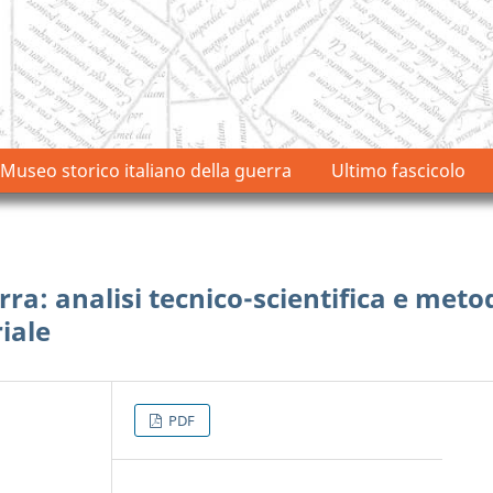
 Museo storico italiano della guerra
Ultimo fascicolo
rra: analisi tecnico-scientifica e meto
iale
PDF