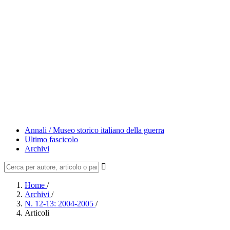
Annali / Museo storico italiano della guerra
Ultimo fascicolo
Archivi
Home
/
Archivi
/
N. 12-13: 2004-2005
/
Articoli