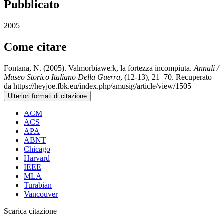
Pubblicato
2005
Come citare
Fontana, N. (2005). Valmorbiawerk, la fortezza incompiuta.
Annali /
Museo Storico Italiano Della Guerra
, (12-13), 21–70. Recuperato
da https://heyjoe.fbk.eu/index.php/amusig/article/view/1505
Ulteriori formati di citazione
ACM
ACS
APA
ABNT
Chicago
Harvard
IEEE
MLA
Turabian
Vancouver
Scarica citazione