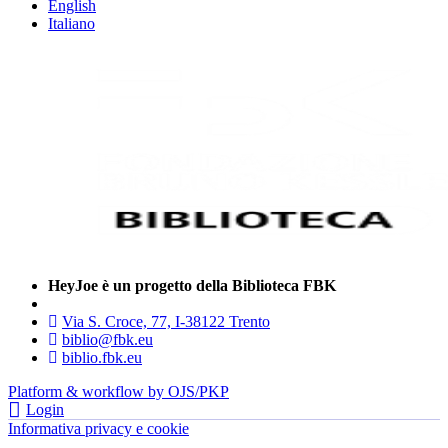
English
Italiano
HeyJoe è un progetto della Biblioteca FBK
Via S. Croce, 77, I-38122 Trento
biblio@fbk.eu
biblio.fbk.eu
Platform & workflow by OJS/PKP
Login
Informativa privacy e cookie
- FBK | Fondazione Bruno Kessler —
tutti i diritti riservati © 2022