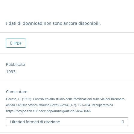
I dati di download non sono ancora disponibili.
PDF
Pubblicato
1993
Come citare
Gerosa, C. (1993). Contributo allo studio delle fortificazioni sulla via del Brennero.
Annali / Museo Storico Italiano Della Guerra
, (1-2), 127–184. Recuperato da
https://heyjoe.fbk.eu/index.php/amusig/article/view/1666
Ulteriori formati di citazione