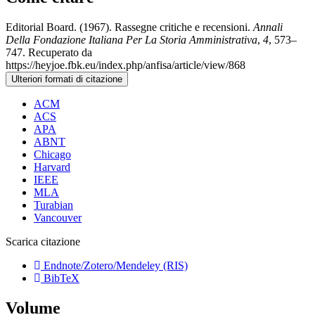
Editorial Board. (1967). Rassegne critiche e recensioni.
Annali
Della Fondazione Italiana Per La Storia Amministrativa
,
4
, 573–
747. Recuperato da
https://heyjoe.fbk.eu/index.php/anfisa/article/view/868
Ulteriori formati di citazione
ACM
ACS
APA
ABNT
Chicago
Harvard
IEEE
MLA
Turabian
Vancouver
Scarica citazione
Endnote/Zotero/Mendeley (RIS)
BibTeX
Volume