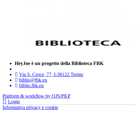
HeyJoe è un progetto della Biblioteca FBK
Via S. Croce, 77, I-38122 Trento
biblio@fbk.eu
biblio.fbk.eu
Platform & workflow by OJS/PKP
Login
Informativa privacy e cookie
- FBK | Fondazione Bruno Kessler —
tutti i diritti riservati © 2022