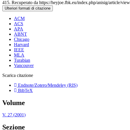
415. Recuperato da https://heyjoe.fbk.eu/index.php/anisig/article/vie
Ulteriori formati di citazione
ACM
ACS
APA
ABNT
Chicago
Harvard
IEEE
MLA
Turabian
Vancouver
Scarica citazione
Endnote/Zotero/Mendeley (RIS)
BibTeX
Volume
V. 27 (2001)
Sezione