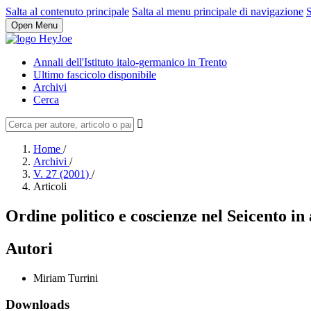
Salta al contenuto principale
Salta al menu principale di navigazione
S
Open Menu
Annali dell'Istituto italo-germanico in Trento
Ultimo fascicolo disponibile
Archivi
Cerca
Home
/
Archivi
/
V. 27 (2001)
/
Articoli
Ordine politico e coscienze nel Seicento in 
Autori
Miriam Turrini
Downloads