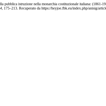
la pubblica istruzione nella monarchia costituzionale italiana: (1861-1
4
, 175–213. Recuperato da https://heyjoe.fbk.eu/index.php/anisig/artic