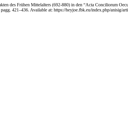
sakten des Frühen Mittelalters (692-880) in den “Acta Conciliorum O
, pagg. 421–436. Available at: https://heyjoe.fbk.eu/index.php/anisig/ar