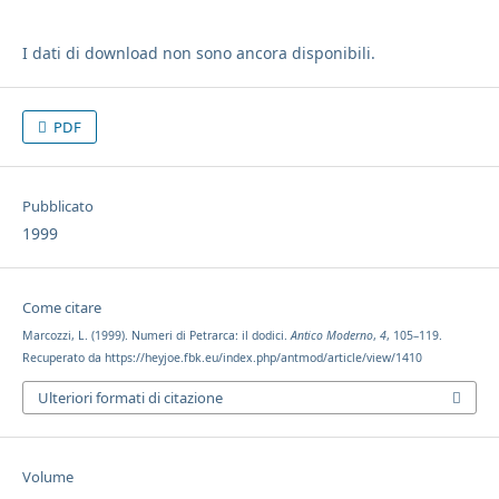
I dati di download non sono ancora disponibili.
PDF
Pubblicato
1999
Come citare
Marcozzi, L. (1999). Numeri di Petrarca: il dodici.
Antico Moderno
,
4
, 105–119.
Recuperato da https://heyjoe.fbk.eu/index.php/antmod/article/view/1410
Ulteriori formati di citazione
Volume