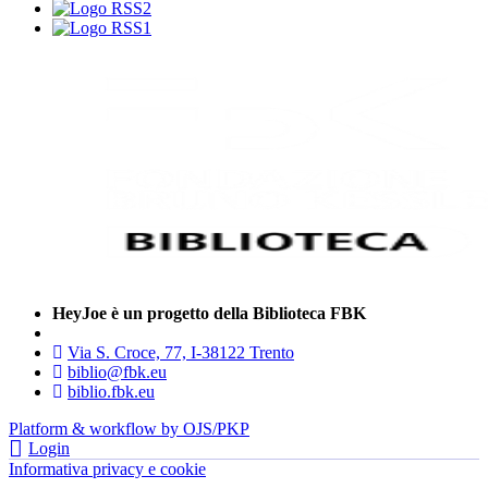
HeyJoe è un progetto della Biblioteca FBK
Via S. Croce, 77, I-38122 Trento
biblio@fbk.eu
biblio.fbk.eu
Platform & workflow by OJS/PKP
Login
Informativa privacy e cookie
- FBK | Fondazione Bruno Kessler —