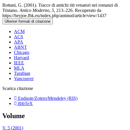
Bottani, G. (2001). Tracce di antichi riti venatori nei romanzi di
Tristano.
Antico Moderno
,
5
, 213–226. Recuperato da
https://heyjoe.fbk.eu/index.php/antmod/article/view/1437
Ulteriori formati di citazione
ACM
ACS
APA
ABNT
Chicago
Harvard
IEEE
MLA
Turabian
Vancouver
Scarica citazione
Endnote/Zotero/Mendeley (RIS)
BibTeX
Volume
V. 5 (2001)