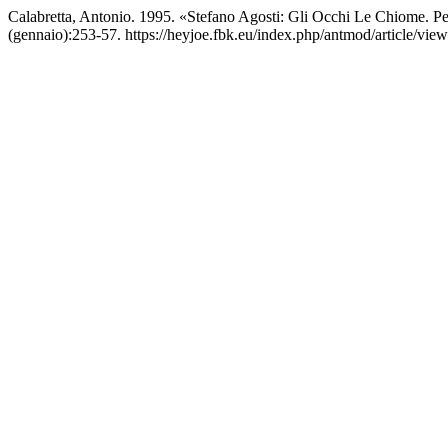
Calabretta, Antonio. 1995. «Stefano Agosti: Gli Occhi Le Chiome. Pe
(gennaio):253-57. https://heyjoe.fbk.eu/index.php/antmod/article/vie