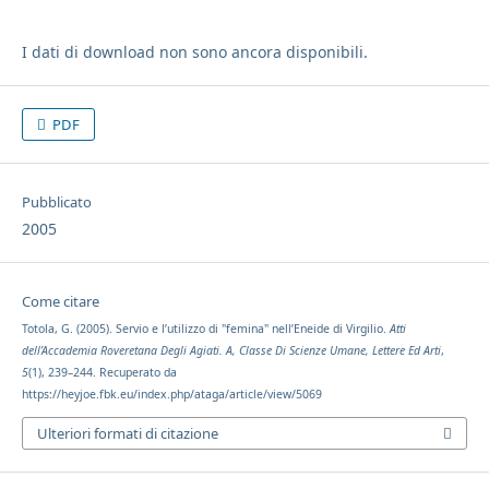
I dati di download non sono ancora disponibili.
PDF
Pubblicato
2005
Come citare
Totola, G. (2005). Servio e l’utilizzo di "femina" nell’Eneide di Virgilio.
Atti
dell’Accademia Roveretana Degli Agiati. A, Classe Di Scienze Umane, Lettere Ed Arti
,
5
(1), 239–244. Recuperato da
https://heyjoe.fbk.eu/index.php/ataga/article/view/5069
Ulteriori formati di citazione