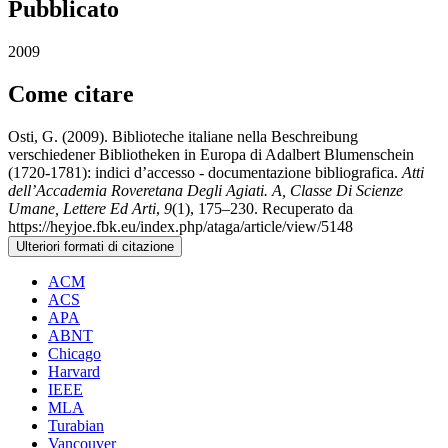
Pubblicato
2009
Come citare
Osti, G. (2009). Biblioteche italiane nella Beschreibung
verschiedener Bibliotheken in Europa di Adalbert Blumenschein
(1720-1781): indici d’accesso - documentazione bibliografica.
Atti
dell’Accademia Roveretana Degli Agiati. A, Classe Di Scienze
Umane, Lettere Ed Arti
,
9
(1), 175–230. Recuperato da
https://heyjoe.fbk.eu/index.php/ataga/article/view/5148
Ulteriori formati di citazione
ACM
ACS
APA
ABNT
Chicago
Harvard
IEEE
MLA
Turabian
Vancouver