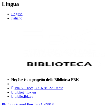
Lingua
English
Italiano
HeyJoe è un progetto della Biblioteca FBK
Via S. Croce, 77, I-38122 Trento
biblio@fbk.eu
biblio.fbk.eu
Platform & workflow by OJS/PKP