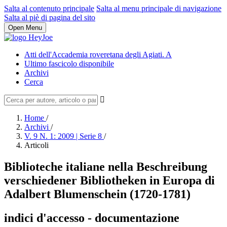
Salta al contenuto principale
Salta al menu principale di navigazione
Salta al piè di pagina del sito
Open Menu
Atti dell'Accademia roveretana degli Agiati. A
Ultimo fascicolo disponibile
Archivi
Cerca
Home
/
Archivi
/
V. 9 N. 1: 2009 | Serie 8
/
Articoli
Biblioteche italiane nella Beschreibung
verschiedener Bibliotheken in Europa di
Adalbert Blumenschein (1720-1781)
indici d'accesso - documentazione