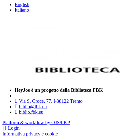
English
Italiano
HeyJoe è un progetto della Biblioteca FBK
Via S. Croce, 77, I-38122 Trento
biblio@fbk.eu
biblio.fbk.eu
Platform & workflow by OJS/PKP
Login
Informativa privacy e cookie
- FBK | Fondazione Bruno Kessler —