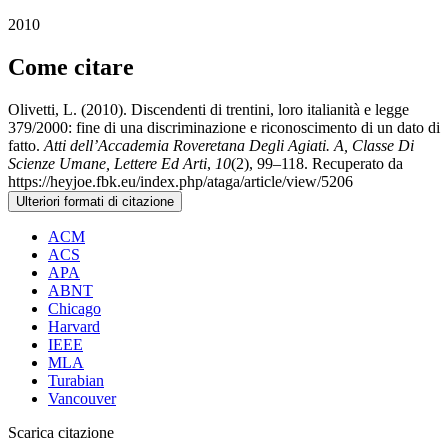
2010
Come citare
Olivetti, L. (2010). Discendenti di trentini, loro italianità e legge
379/2000: fine di una discriminazione e riconoscimento di un dato di
fatto.
Atti dell’Accademia Roveretana Degli Agiati. A, Classe Di
Scienze Umane, Lettere Ed Arti
,
10
(2), 99–118. Recuperato da
https://heyjoe.fbk.eu/index.php/ataga/article/view/5206
Ulteriori formati di citazione
ACM
ACS
APA
ABNT
Chicago
Harvard
IEEE
MLA
Turabian
Vancouver
Scarica citazione