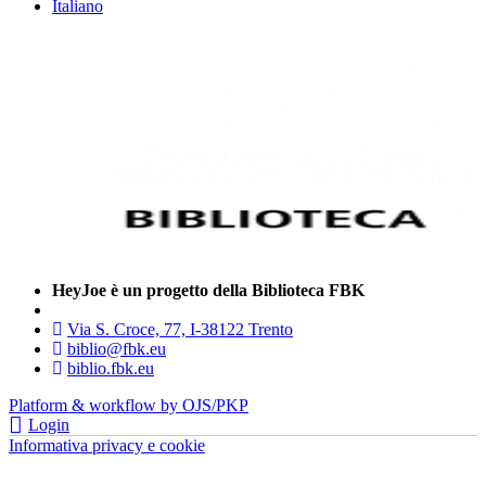
Italiano
HeyJoe è un progetto della Biblioteca FBK
Via S. Croce, 77, I-38122 Trento
biblio@fbk.eu
biblio.fbk.eu
Platform & workflow by OJS/PKP
Login
Informativa privacy e cookie
- FBK | Fondazione Bruno Kessler —
tutti i diritti riservati © 2022