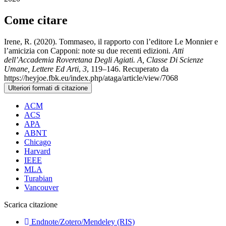
Come citare
Irene, R. (2020). Tommaseo, il rapporto con l’editore Le Monnier e
l’amicizia con Capponi: note su due recenti edizioni.
Atti
dell’Accademia Roveretana Degli Agiati. A, Classe Di Scienze
Umane, Lettere Ed Arti
,
3
, 119–146. Recuperato da
https://heyjoe.fbk.eu/index.php/ataga/article/view/7068
Ulteriori formati di citazione
ACM
ACS
APA
ABNT
Chicago
Harvard
IEEE
MLA
Turabian
Vancouver
Scarica citazione
Endnote/Zotero/Mendeley (RIS)