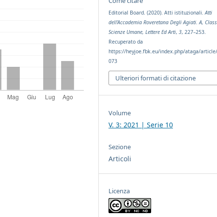
Come citare
Editorial Board. (2020). Atti istituzionali.
Atti
dell’Accademia Roveretana Degli Agiati. A, Class
Scienze Umane, Lettere Ed Arti
,
3
, 227–253.
Recuperato da
https://heyjoe.fbk.eu/index.php/ataga/article
073
Ulteriori formati di citazione
Volume
V. 3: 2021 | Serie 10
Sezione
Articoli
Licenza