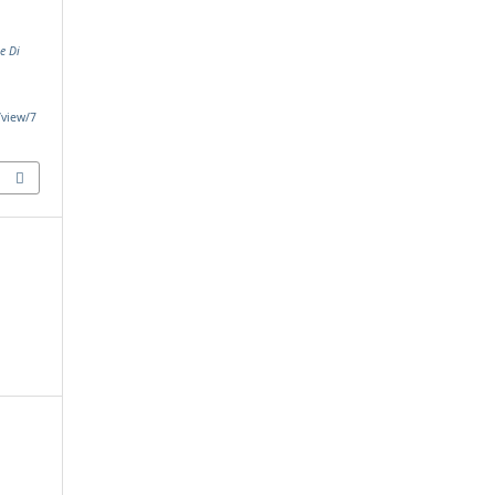
e Di
/view/7