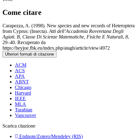
Come citare
Carapezza, A. (1998). New species and new records of Heteroptera
from Cyprus: (Insecta).
Atti dell’Accademia Roveretana Degli
Agiati. B, Classe Di Scienze Matematiche, Fisiche E Naturali
,
8
,
29–40. Recuperato da
https://heyjoe.fbk.eu/index.php/atagb/article/view/4972
Ulteriori formati di citazione
ACM
ACS
APA
ABNT
Chicago
Harvard
IEEE
MLA
Turabian
Vancouver
Scarica citazione
Endnote/Zotero/Mendeley (RIS)