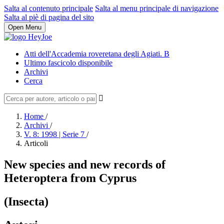
Salta al contenuto principale
Salta al menu principale di navigazione
Salta al piè di pagina del sito
Open Menu
Atti dell'Accademia roveretana degli Agiati. B
Ultimo fascicolo disponibile
Archivi
Cerca
Home
/
Archivi
/
V. 8: 1998 | Serie 7
/
Articoli
New species and new records of
Heteroptera from Cyprus
(Insecta)