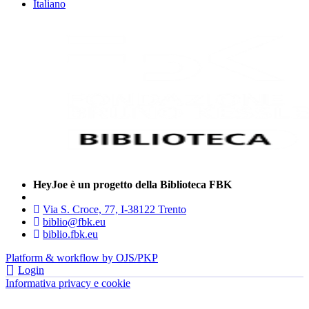
Italiano
HeyJoe è un progetto della Biblioteca FBK
Via S. Croce, 77, I-38122 Trento
biblio@fbk.eu
biblio.fbk.eu
Platform & workflow by OJS/PKP
Login
Informativa privacy e cookie
- FBK | Fondazione Bruno Kessler —
tutti i diritti riservati © 2022