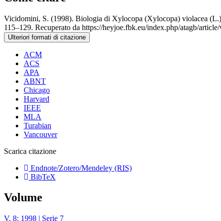
Vicidomini, S. (1998). Biologia di Xylocopa (Xylocopa) violacea (L.
115–129. Recuperato da https://heyjoe.fbk.eu/index.php/atagb/article
Ulteriori formati di citazione
ACM
ACS
APA
ABNT
Chicago
Harvard
IEEE
MLA
Turabian
Vancouver
Scarica citazione
Endnote/Zotero/Mendeley (RIS)
BibTeX
Volume
V. 8: 1998 | Serie 7