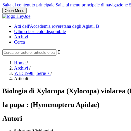
Salta al contenuto principale
Salta al menu principale di navigazione
S
Open Menu
Atti dell'Accademia roveretana degli Agiati. B
Ultimo fascicolo disponibile
Archivi
Cerca
Home
/
Archivi
/
V. 8: 1998 | Serie 7
/
Articoli
Biologia di Xylocopa (Xylocopa) violacea (
la pupa : (Hymenoptera Apidae)
Autori
Salvatore Vicidomini