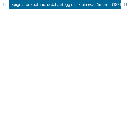
Spigolature botaniche dal carteggio di Francesco Ambrosi (1821-1897)