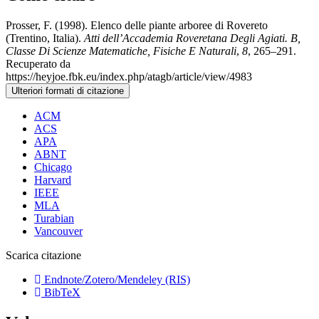
Prosser, F. (1998). Elenco delle piante arboree di Rovereto
(Trentino, Italia).
Atti dell’Accademia Roveretana Degli Agiati. B,
Classe Di Scienze Matematiche, Fisiche E Naturali
,
8
, 265–291.
Recuperato da
https://heyjoe.fbk.eu/index.php/atagb/article/view/4983
Ulteriori formati di citazione
ACM
ACS
APA
ABNT
Chicago
Harvard
IEEE
MLA
Turabian
Vancouver
Scarica citazione
Endnote/Zotero/Mendeley (RIS)
BibTeX