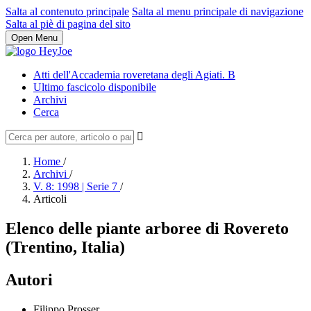
Salta al contenuto principale
Salta al menu principale di navigazione
Salta al piè di pagina del sito
Open Menu
Atti dell'Accademia roveretana degli Agiati. B
Ultimo fascicolo disponibile
Archivi
Cerca
Home
/
Archivi
/
V. 8: 1998 | Serie 7
/
Articoli
Elenco delle piante arboree di Rovereto
(Trentino, Italia)
Autori
Filippo Prosser