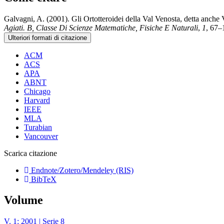
Galvagni, A. (2001). Gli Ortotteroidei della Val Venosta, detta anche 
Agiati. B, Classe Di Scienze Matematiche, Fisiche E Naturali
,
1
, 67–
Ulteriori formati di citazione
ACM
ACS
APA
ABNT
Chicago
Harvard
IEEE
MLA
Turabian
Vancouver
Scarica citazione
Endnote/Zotero/Mendeley (RIS)
BibTeX
Volume
V. 1: 2001 | Serie 8