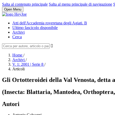
Salta al contenuto principale
Salta al menu principale di navigazione
S
Open Menu
Atti dell'Accademia roveretana degli Agiati. B
Ultimo fascicolo disponibile
Archivi
Cerca
Home
/
Archivi
/
V. 1: 2001 | Serie 8
/
Articoli
Gli Ortotteroidei della Val Venosta, detta 
(Insecta: Blattaria, Mantodea, Orthopter
Autori
Antonio Galvagni