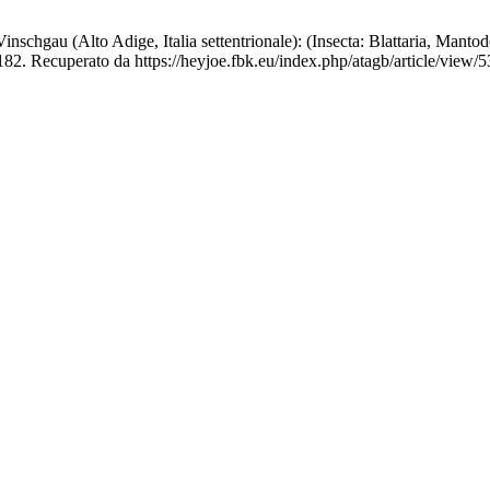
Vinschgau (Alto Adige, Italia settentrionale): (Insecta: Blattaria, Mant
182. Recuperato da https://heyjoe.fbk.eu/index.php/atagb/article/view/