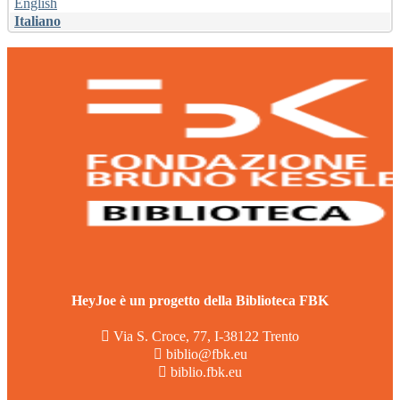
English
Italiano
HeyJoe è un progetto della Biblioteca FBK
Via S. Croce, 77, I-38122 Trento
biblio@fbk.eu
biblio.fbk.eu