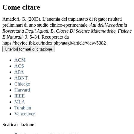
Come citare
Amadori, G. (2003). L’anemia del trapiantato di fegato: risultati
preliminari di uno studio clinico-sperimentale.
Atti dell’Accademia
Roveretana Degli Agiati. B, Classe Di Scienze Matematiche, Fisiche
E Naturali
,
3
, 5–34. Recuperato da
https://heyjoe.fbk.eu/index.php/atagb/article/view/5382
Ulteriori formati di citazione
ACM
ACS
APA
ABNT
Chicago
Harvard
IEEE
MLA
Turabian
Vancouver
Scarica citazione