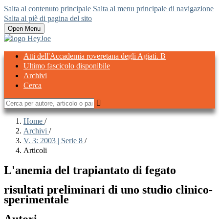
Salta al contenuto principale
Salta al menu principale di navigazione
Salta al piè di pagina del sito
Open Menu
Atti dell'Accademia roveretana degli Agiati. B
Ultimo fascicolo disponibile
Archivi
Cerca
Home
/
Archivi
/
V. 3: 2003 | Serie 8
/
Articoli
L'anemia del trapiantato di fegato
risultati preliminari di uno studio clinico-
sperimentale
Autori