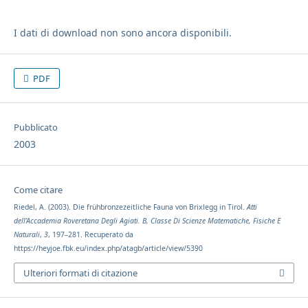
I dati di download non sono ancora disponibili.
PDF
Pubblicato
2003
Come citare
Riedel, A. (2003). Die frühbronzezeitliche Fauna von Brixlegg in Tirol.
Atti
dell’Accademia Roveretana Degli Agiati. B, Classe Di Scienze Matematiche, Fisiche E
Naturali
,
3
, 197–281. Recuperato da
https://heyjoe.fbk.eu/index.php/atagb/article/view/5390
Ulteriori formati di citazione