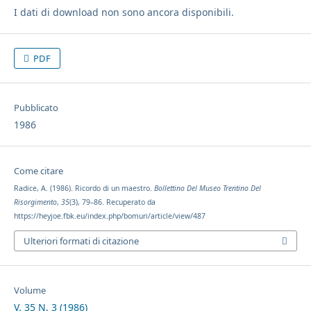
I dati di download non sono ancora disponibili.
PDF
Pubblicato
1986
Come citare
Radice, A. (1986). Ricordo di un maestro.
Bollettino Del Museo Trentino Del
Risorgimento
,
35
(3), 79–86. Recuperato da
https://heyjoe.fbk.eu/index.php/bomuri/article/view/487
Ulteriori formati di citazione
Volume
V. 35 N. 3 (1986)