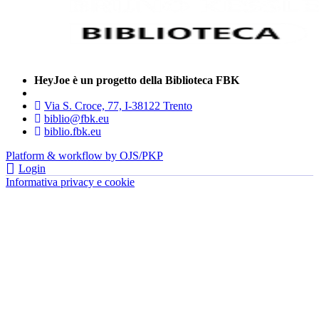
HeyJoe è un progetto della Biblioteca FBK
Via S. Croce, 77, I-38122 Trento
biblio@fbk.eu
biblio.fbk.eu
Platform & workflow by OJS/PKP
Login
Informativa privacy e cookie
- FBK | Fondazione Bruno Kessler —
tutti i diritti riservati © 2022