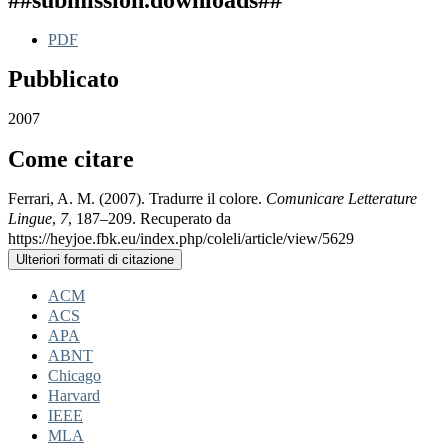
PDF
Pubblicato
2007
Come citare
Ferrari, A. M. (2007). Tradurre il colore.
Comunicare Letterature
Lingue
,
7
, 187–209. Recuperato da
https://heyjoe.fbk.eu/index.php/coleli/article/view/5629
Ulteriori formati di citazione
ACM
ACS
APA
ABNT
Chicago
Harvard
IEEE
MLA