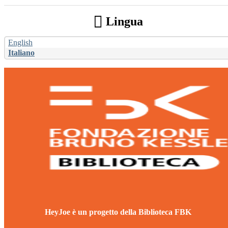
Lingua
English
Italiano
HeyJoe è un progetto della Biblioteca FBK