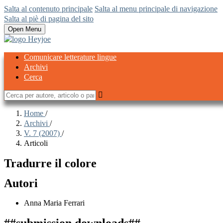
Salta al contenuto principale
Salta al menu principale di navigazione
Salta al piè di pagina del sito
Open Menu
Comunicare letterature lingue
Archivi
Cerca
Home
/
Archivi
/
V. 7 (2007)
/
Articoli
Tradurre il colore
Autori
Anna Maria Ferrari
##submission.downloads##