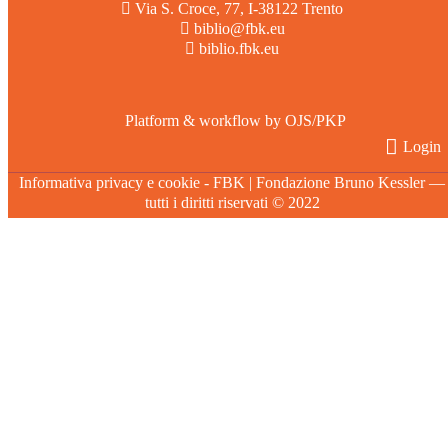
Via S. Croce, 77, I-38122 Trento
biblio@fbk.eu
biblio.fbk.eu
Platform & workflow by OJS/PKP
Login
Informativa privacy e cookie
- FBK | Fondazione Bruno Kessler —
tutti i diritti riservati © 2022