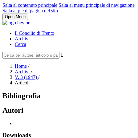
Salta al contenuto principale
Salta al menu principale di navigazione
Salta al piè di pagina del sito
Open Menu
Il Concilio di Trento
Archivi
Cerca
Home
/
Archivi
/
V. 3 (1947)
/
Articoli
Bibliografia
Autori
Downloads