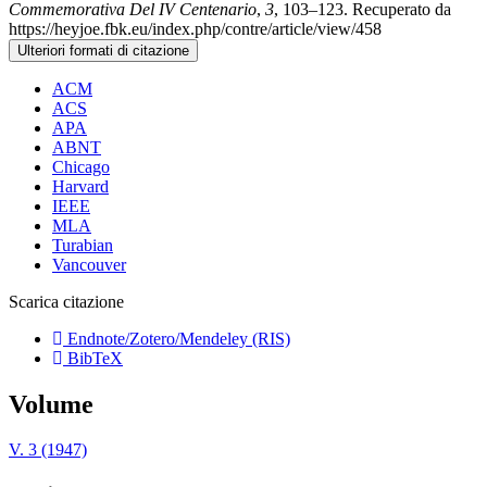
Commemorativa Del IV Centenario
,
3
, 103–123. Recuperato da
https://heyjoe.fbk.eu/index.php/contre/article/view/458
Ulteriori formati di citazione
ACM
ACS
APA
ABNT
Chicago
Harvard
IEEE
MLA
Turabian
Vancouver
Scarica citazione
Endnote/Zotero/Mendeley (RIS)
BibTeX
Volume
V. 3 (1947)