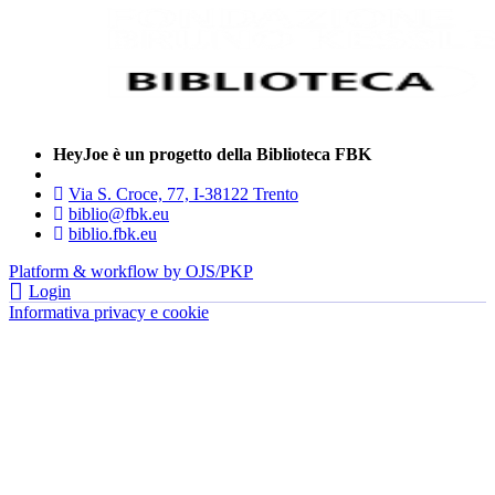
HeyJoe è un progetto della Biblioteca FBK
Via S. Croce, 77, I-38122 Trento
biblio@fbk.eu
biblio.fbk.eu
Platform & workflow by OJS/PKP
Login
Informativa privacy e cookie
- FBK | Fondazione Bruno Kessler —
tutti i diritti riservati © 2022