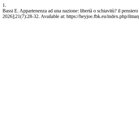
1.
Bassi E. Appartenenza ad una nazione: libertà o schiavitù? il pensier
2026];21(7):28-32. Available at: https://heyjoe.fbk.eu/index.php/ilmar