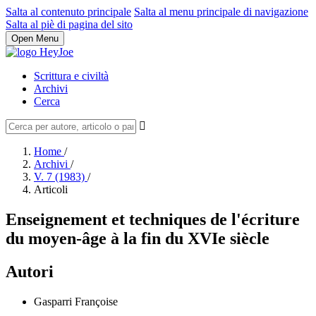
Salta al contenuto principale
Salta al menu principale di navigazione
Salta al piè di pagina del sito
Open Menu
Scrittura e civiltà
Archivi
Cerca
Home
/
Archivi
/
V. 7 (1983)
/
Articoli
Enseignement et techniques de l'écriture
du moyen-âge à la fin du XVIe siècle
Autori
Gasparri Françoise