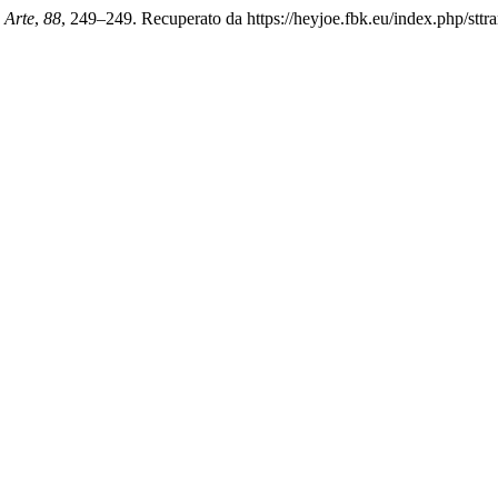
. Arte
,
88
, 249–249. Recuperato da https://heyjoe.fbk.eu/index.php/sttra