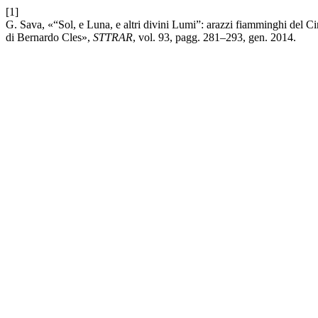
[1]
G. Sava, «“Sol, e Luna, e altri divini Lumi”: arazzi fiamminghi del C
di Bernardo Cles»,
STTRAR
, vol. 93, pagg. 281–293, gen. 2014.