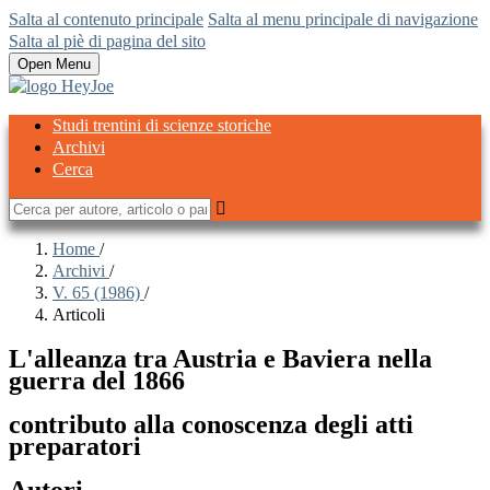
Salta al contenuto principale
Salta al menu principale di navigazione
Salta al piè di pagina del sito
Open Menu
Studi trentini di scienze storiche
Archivi
Cerca
Home
/
Archivi
/
V. 65 (1986)
/
Articoli
L'alleanza tra Austria e Baviera nella
guerra del 1866
contributo alla conoscenza degli atti
preparatori
Autori