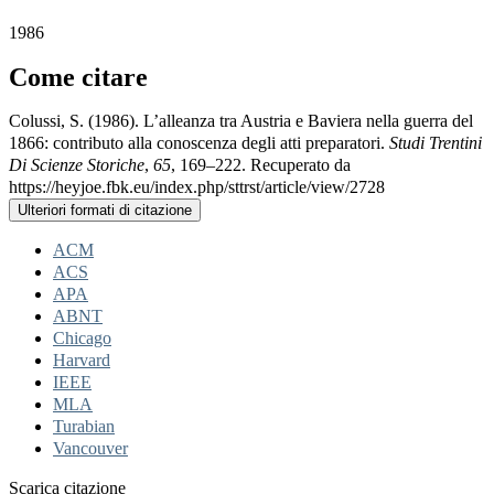
1986
Come citare
Colussi, S. (1986). L’alleanza tra Austria e Baviera nella guerra del
1866: contributo alla conoscenza degli atti preparatori.
Studi Trentini
Di Scienze Storiche
,
65
, 169–222. Recuperato da
https://heyjoe.fbk.eu/index.php/sttrst/article/view/2728
Ulteriori formati di citazione
ACM
ACS
APA
ABNT
Chicago
Harvard
IEEE
MLA
Turabian
Vancouver
Scarica citazione