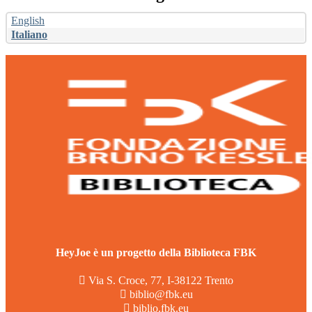
English
Italiano
HeyJoe è un progetto della Biblioteca FBK
Via S. Croce, 77, I-38122 Trento
biblio@fbk.eu
biblio.fbk.eu