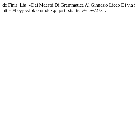
de Finis, Lia. «Dai Maestri Di Grammatica Al Ginnasio Liceo Di via S.
https://heyjoe.fbk.eu/index.php/sttrst/article/view/2731.