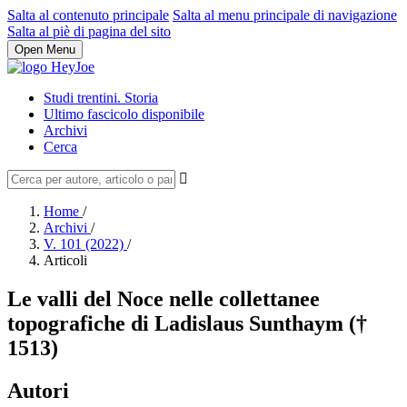
Salta al contenuto principale
Salta al menu principale di navigazione
Salta al piè di pagina del sito
Open Menu
Studi trentini. Storia
Ultimo fascicolo disponibile
Archivi
Cerca
Home
/
Archivi
/
V. 101 (2022)
/
Articoli
Le valli del Noce nelle collettanee
topografiche di Ladislaus Sunthaym (†
1513)
Autori