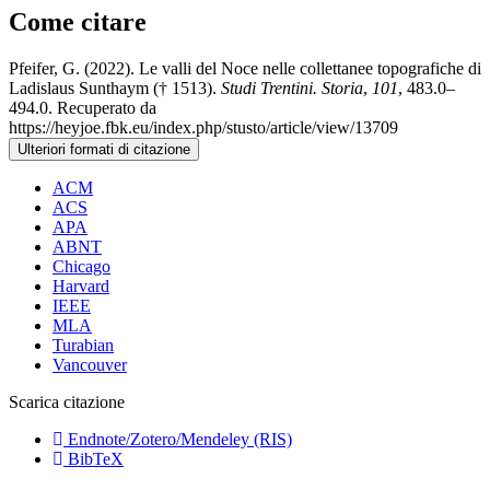
Come citare
Pfeifer, G. (2022). Le valli del Noce nelle collettanee topografiche di
Ladislaus Sunthaym († 1513).
Studi Trentini. Storia
,
101
, 483.0–
494.0. Recuperato da
https://heyjoe.fbk.eu/index.php/stusto/article/view/13709
Ulteriori formati di citazione
ACM
ACS
APA
ABNT
Chicago
Harvard
IEEE
MLA
Turabian
Vancouver
Scarica citazione
Endnote/Zotero/Mendeley (RIS)
BibTeX