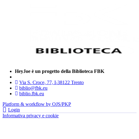
HeyJoe è un progetto della Biblioteca FBK
Via S. Croce, 77, I-38122 Trento
biblio@fbk.eu
biblio.fbk.eu
Platform & workflow by OJS/PKP
Login
Informativa privacy e cookie
- FBK | Fondazione Bruno Kessler —
tutti i diritti riservati © 2022