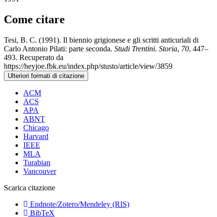
Come citare
Tesi, B. C. (1991). Il biennio grigionese e gli scritti anticuriali di
Carlo Antonio Pilati: parte seconda.
Studi Trentini. Storia
,
70
, 447–
493. Recuperato da
https://heyjoe.fbk.eu/index.php/stusto/article/view/3859
Ulteriori formati di citazione
ACM
ACS
APA
ABNT
Chicago
Harvard
IEEE
MLA
Turabian
Vancouver
Scarica citazione
Endnote/Zotero/Mendeley (RIS)
BibTeX