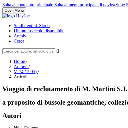
Salta al contenuto principale
Salta al menu principale di navigazione
S
Open Menu
Studi trentini. Storia
Ultimo fascicolo disponibile
Archivi
Cerca
Home
/
Archivi
/
V. 74 (1995)
/
Articoli
Viaggio di reclutamento di M. Martini S.J. 
a proposito di bussole geomantiche, collezi
Autori
Nöel Golvers