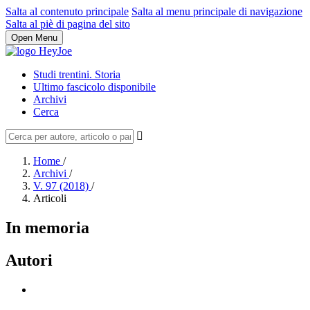
Salta al contenuto principale
Salta al menu principale di navigazione
Salta al piè di pagina del sito
Open Menu
Studi trentini. Storia
Ultimo fascicolo disponibile
Archivi
Cerca
Home
/
Archivi
/
V. 97 (2018)
/
Articoli
In memoria
Autori