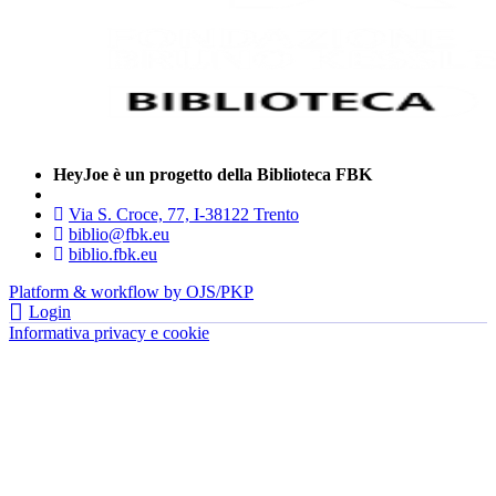
HeyJoe è un progetto della Biblioteca FBK
Via S. Croce, 77, I-38122 Trento
biblio@fbk.eu
biblio.fbk.eu
Platform & workflow by OJS/PKP
Login
Informativa privacy e cookie
- FBK | Fondazione Bruno Kessler —
tutti i diritti riservati © 2022