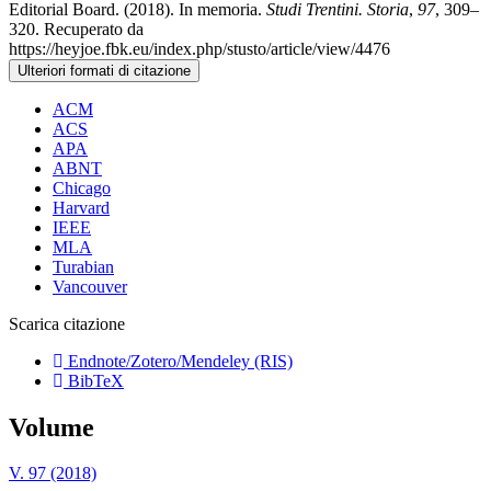
Editorial Board. (2018). In memoria.
Studi Trentini. Storia
,
97
, 309–
320. Recuperato da
https://heyjoe.fbk.eu/index.php/stusto/article/view/4476
Ulteriori formati di citazione
ACM
ACS
APA
ABNT
Chicago
Harvard
IEEE
MLA
Turabian
Vancouver
Scarica citazione
Endnote/Zotero/Mendeley (RIS)
BibTeX
Volume
V. 97 (2018)