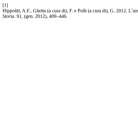
[1]
Hippoliti, A.F., Ghetta (a cura di), F. e Polli (a cura di), G. 2012. L
Storia
. 91, (gen. 2012), 409–446.