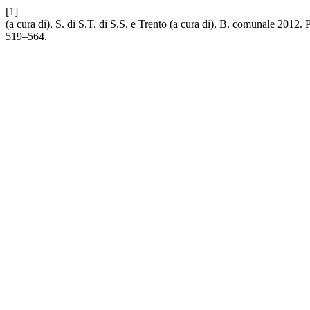
[1]
(a cura di), S. di S.T. di S.S. e Trento (a cura di), B. comunale 2012. 
519–564.