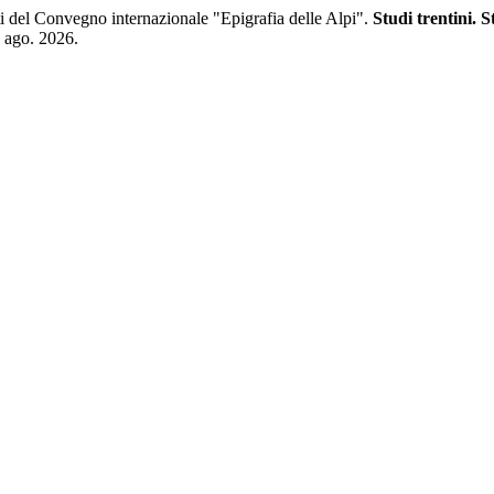
 atti del Convegno internazionale "Epigrafia delle Alpi".
Studi trentini. S
8 ago. 2026.