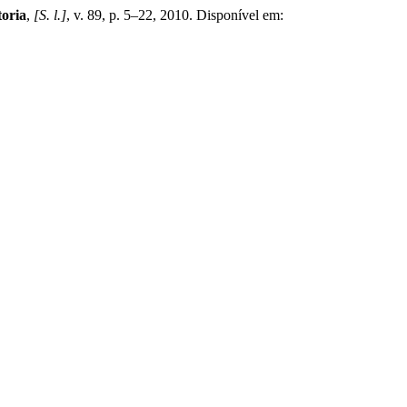
toria
,
[S. l.]
, v. 89, p. 5–22, 2010. Disponível em: