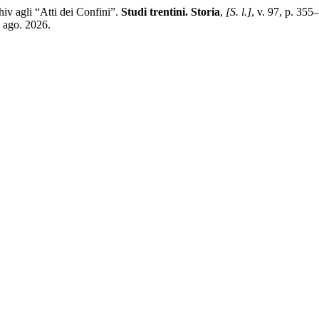
v agli “Atti dei Confini”.
Studi trentini. Storia
,
[S. l.]
, v. 97, p. 35
6 ago. 2026.