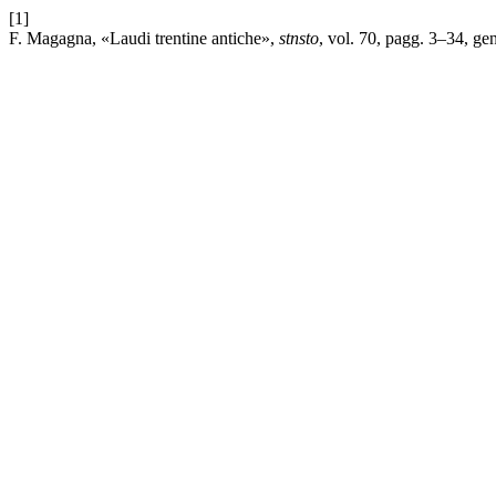
[1]
F. Magagna, «Laudi trentine antiche»,
stnsto
, vol. 70, pagg. 3–34, ge