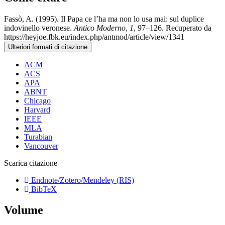
Fassò, A. (1995). Il Papa ce l’ha ma non lo usa mai: sul duplice
indovinello veronese.
Antico Moderno
,
1
, 97–126. Recuperato da
https://heyjoe.fbk.eu/index.php/antmod/article/view/1341
Ulteriori formati di citazione
ACM
ACS
APA
ABNT
Chicago
Harvard
IEEE
MLA
Turabian
Vancouver
Scarica citazione
Endnote/Zotero/Mendeley (RIS)
BibTeX
Volume