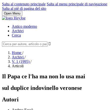
Salta al contenuto principale
Salta al menu principale di navigazione
Salta al piè di pagina del sito
Open Menu
Antico moderno
Archivi
Cerca
Home
/
Archivi
/
V. 1 (1995)
/
Articoli
Il Papa ce l'ha ma non lo usa mai
sul duplice indovinello veronese
Autori
Andrea Fassò