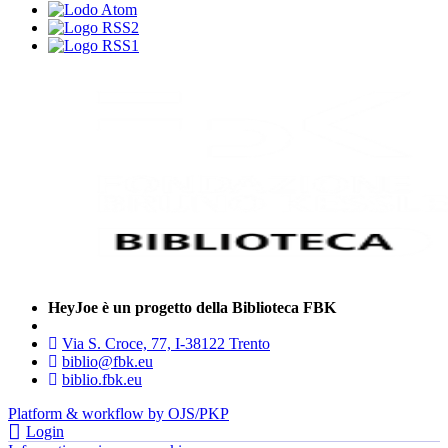
HeyJoe è un progetto della Biblioteca FBK
Via S. Croce, 77, I-38122 Trento
biblio@fbk.eu
biblio.fbk.eu
Platform & workflow by OJS/PKP
Login