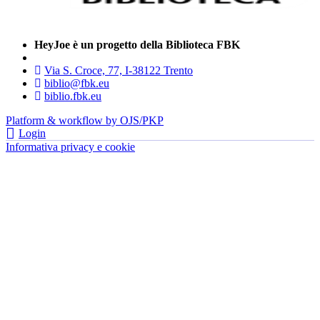
HeyJoe è un progetto della Biblioteca FBK
Via S. Croce, 77, I-38122 Trento
biblio@fbk.eu
biblio.fbk.eu
Platform & workflow by OJS/PKP
Login
Informativa privacy e cookie
- FBK | Fondazione Bruno Kessler —
tutti i diritti riservati © 2022