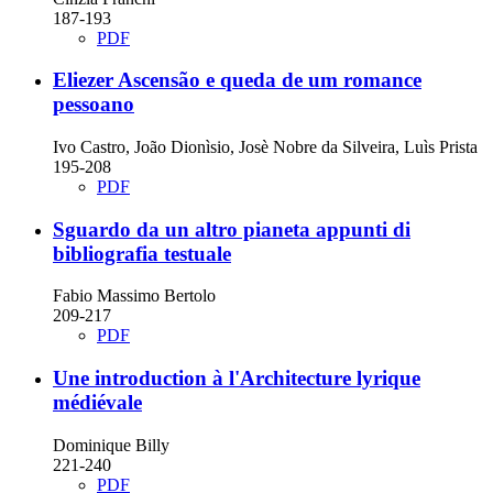
187-193
PDF
Eliezer
Ascensão e queda de um romance
pessoano
Ivo Castro, João Dionìsio, Josè Nobre da Silveira, Luìs Prista
195-208
PDF
Sguardo da un altro pianeta
appunti di
bibliografia testuale
Fabio Massimo Bertolo
209-217
PDF
Une introduction à l'Architecture lyrique
médiévale
Dominique Billy
221-240
PDF