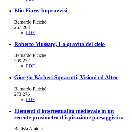
Elio Fiore, Improvvisi
Bernardo Picichè
267-268
PDF
Roberto Mussapi, La gravità del cielo
Bernardo Picichè
269-272
PDF
Giorgio Bàrberi Squarotti, Visioni ed Altro
Bernardo Picichè
273-276
PDF
Elementi d'intertestualità medievale in un
recente prosimetro d'ispirazione paesaggistica
Battista Amidei