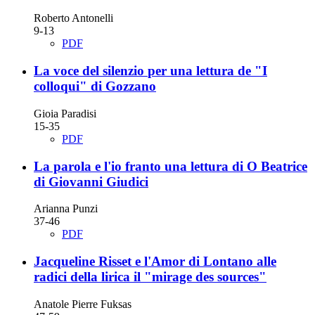
Roberto Antonelli
9-13
PDF
La voce del silenzio
per una lettura de "I
colloqui" di Gozzano
Gioia Paradisi
15-35
PDF
La parola e l'io franto
una lettura di O Beatrice
di Giovanni Giudici
Arianna Punzi
37-46
PDF
Jacqueline Risset e l'Amor di Lontano
alle
radici della lirica il "mirage des sources"
Anatole Pierre Fuksas