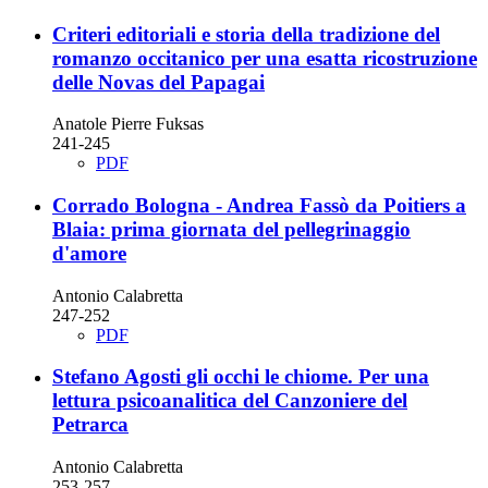
Criteri editoriali e storia della tradizione del
romanzo occitanico
per una esatta ricostruzione
delle Novas del Papagai
Anatole Pierre Fuksas
241-245
PDF
Corrado Bologna - Andrea Fassò
da Poitiers a
Blaia: prima giornata del pellegrinaggio
d'amore
Antonio Calabretta
247-252
PDF
Stefano Agosti
gli occhi le chiome. Per una
lettura psicoanalitica del Canzoniere del
Petrarca
Antonio Calabretta
253-257