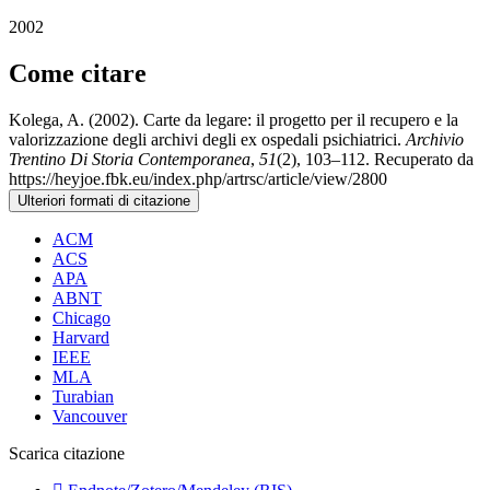
2002
Come citare
Kolega, A. (2002). Carte da legare: il progetto per il recupero e la
valorizzazione degli archivi degli ex ospedali psichiatrici.
Archivio
Trentino Di Storia Contemporanea
,
51
(2), 103–112. Recuperato da
https://heyjoe.fbk.eu/index.php/artrsc/article/view/2800
Ulteriori formati di citazione
ACM
ACS
APA
ABNT
Chicago
Harvard
IEEE
MLA
Turabian
Vancouver
Scarica citazione