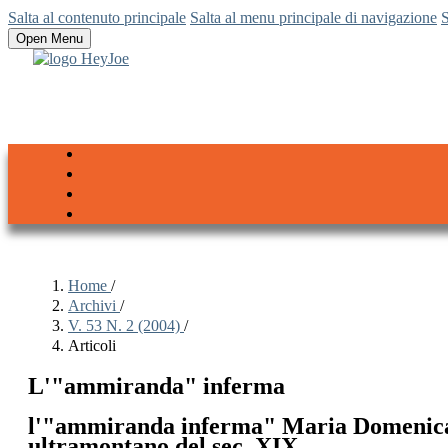
Salta al contenuto principale
Salta al menu principale di navigazione
S
Open Menu
Home
/
Archivi
/
V. 53 N. 2 (2004)
/
Articoli
L'"ammiranda" inferma
l'"ammiranda inferma" Maria Domenica L
ultramontano del sec. XIX