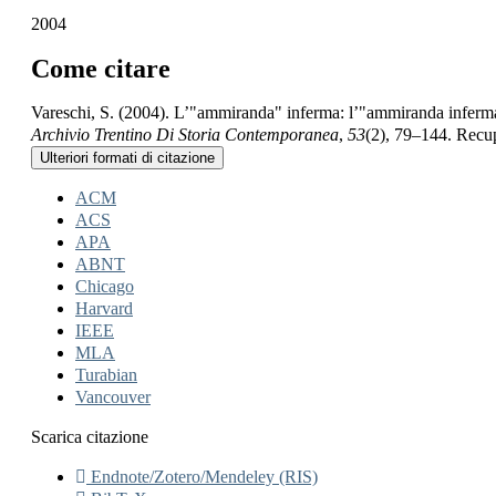
2004
Come citare
Vareschi, S. (2004). L’"ammiranda" inferma: l’"ammiranda inferm
Archivio Trentino Di Storia Contemporanea
,
53
(2), 79–144. Recup
Ulteriori formati di citazione
ACM
ACS
APA
ABNT
Chicago
Harvard
IEEE
MLA
Turabian
Vancouver
Scarica citazione
Endnote/Zotero/Mendeley (RIS)